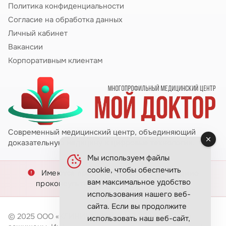
Политика конфиденциальности
Согласие на обработка данных
Личный кабинет
Вакансии
Корпоративным клиентам
Современный медицинский центр, объединяющий
доказательную медицину и цифровые технологии.
Мы используем файлы
cookie, чтобы обеспечить
Имеются противопоказания. Необходимо
вам максимальное удобство
проконсультироваться со специалистом.
использования нашего веб-
сайта. Если вы продолжите
© 2025 ООО «КЛИНИКА МОЙ ДОКТОР». Все права
использовать наш веб-сайт,