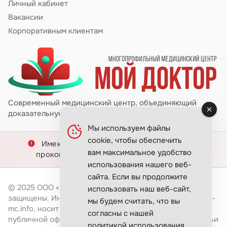
Личный кабинет
Вакансии
Корпоративным клиентам
Современный медицинский центр, объединяющий
доказательную медицину и цифровые технологии.
Мы используем файлы
cookie, чтобы обеспечить
Имеются противопоказания. Необходимо
вам максимальное удобство
проконсультироваться со специалистом.
использования нашего веб-
сайта. Если вы продолжите
© 2025 ООО «КЛИНИКА МОЙ ДОКТОР». Все права
использовать наш веб-сайт,
защищены. Информация, размещённая на сайте doctor-
мы будем считать, что вы
mc.info, носит справочный характер и не является
согласны с нашей
публичной офертой, определяемой положениями статьи
политикой использования