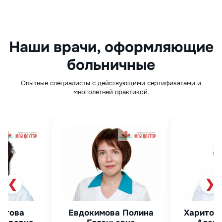
Наши врачи, оформляющие
больничные
Опытные специалисты с действующими сертификатами и
многолетней практикой.
❮
❯
Харитонова Светлана
Мурза Фи
на