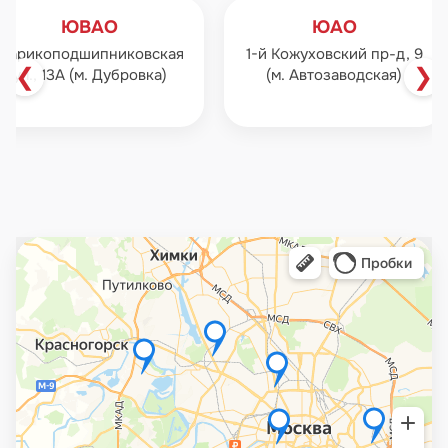
ЮВАО
ЮАО
Шарикоподшипниковская
1-й Кожуховский пр-д, 9
❮
❯
ул., 13А (м. Дубровка)
(м. Автозаводская)