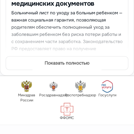
медицинских документов
Больничный лист по уходу за больным ребенком —
важная социальная гарантия, позволяющая
родителям обеспечить полноценный уход за
заболевшим ребенком без риска потери работы и
с сохранением части заработка. Законодательство
РФ предоставляет право на получение
больничного листа по уходу за ребенком до 7 лет
на весь период заболевания без ограничения
Показать полностью
срока. Мы предлагаем
купить больничный по
уходу за ребенком до 7 лет
с соблюдением всех
требований законодательства.
Дети дошкольного возраста болеют значительно
Минздрав
Росздравнадзор
Роспотребнадзор
Госуслуги
России
чаще взрослых, особенно при посещении
детского сада, где происходит активный обмен
инфекциями.
Больничный лист по уходу за
ФФОМС
ребенком
выдается одному из родителей (матери,
отцу), опекуну или другому родственнику,