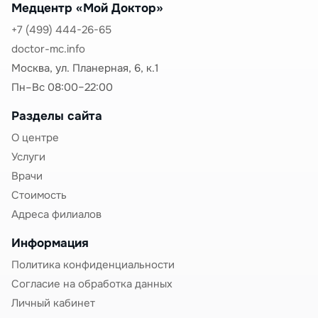
Медцентр «Мой Доктор»
фактически осуществляющему уход за больным
ребенком.
+7 (499) 444-26-65
Законодательное регулирование
doctor-mc.info
Москва, ул. Планерная, 6, к.1
Согласно Федеральному закону №255-ФЗ «Об
обязательном социальном страховании на случай
Пн–Вс 08:00–22:00
временной нетрудоспособности и в связи с
Разделы сайта
материнством»:
О центре
При амбулаторном лечении ребенка до 7 лет
—
Услуги
больничный выдается на весь период
Врачи
заболевания без ограничения срока
Стоимость
При стационарном лечении
— больничный
выдается на весь период пребывания в
Адреса филиалов
стационаре с ребенком
Информация
Ограничение по оплате
— оплачивается не
Политика конфиденциальности
более 60 календарных дней в году по уходу за
одним ребенком (90 дней при заболеваниях из
Согласие на обработка данных
специального перечня)
Личный кабинет