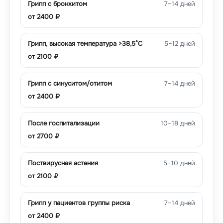
Грипп с бронхитом
7–14 дней
от
2400
₽
Грипп, высокая температура >38,5°C
5–12 дней
от
2100
₽
Грипп с синуситом/отитом
7–14 дней
от
2400
₽
После госпитализации
10–18 дней
от
2700
₽
Поствирусная астения
5–10 дней
от
2100
₽
Грипп у пациентов группы риска
7–14 дней
от
2400
₽