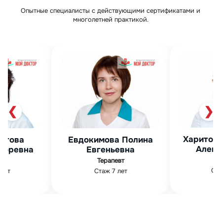
Опытные специалисты с действующими сертификатами и
многолетней практикой.
❮
❯
Харитонова Светлана
докимова Полина
Александровна
Евгеньевна
ЛОР
Терапевт
Стаж 16 лет
Стаж 7 лет