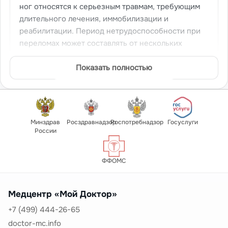
ног относятся к серьезным травмам, требующим
длительного лечения, иммобилизации и
реабилитации. Период нетрудоспособности при
переломах может составлять от нескольких
недель до нескольких месяцев в зависимости от
локализации и тяжести повреждения. Мы
Показать полностью
предлагаем
купить больничный при переломе
ноги
с соблюдением всех требований
законодательства.
Больничный лист при переломе ноги
оформляется
Минздрав
Росздравнадзор
Роспотребнадзор
Госуслуги
России
травматологом после рентгенологического
подтверждения диагноза, наложения гипсовой
повязки или проведения операции. Сроки
ФФОМС
нетрудоспособности определяются
индивидуально с учетом характера перелома,
Медцентр «Мой Доктор»
метода лечения, характера трудовой
деятельности пациента.
+7 (499) 444-26-65
Виды переломов костей нижних
doctor-mc.info