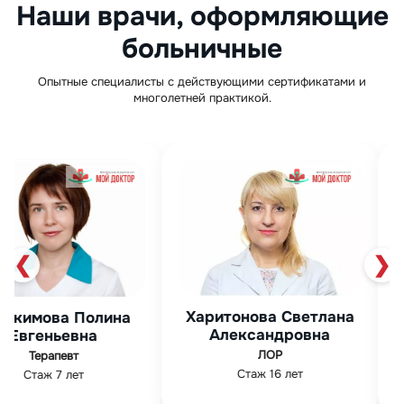
Наши врачи, оформляющие
больничные
Опытные специалисты с действующими сертификатами и
многолетней практикой.
❮
❯
Харитонова Светлана
Мурза Фир
на
Александровна
Абдуллов
ЛОР
Гинеколог
Стаж 16 лет
Стаж 19 лет