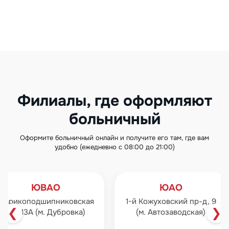
Филиалы, где оформляют
больничный
Оформите больничный онлайн и получите его там, где вам
удобно (ежедневно с 08:00 до 21:00)
ЮАО
ЮЗАО
уховский пр-д, 9
ул. Профсоюзная, 27, к.1
ул.
❮
❯
Автозаводская)
(м. Профсоюзная)
н