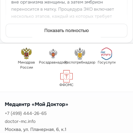
вне организма женщины, а затем эмбрион
переносится в матку. Процедура ЭКО включает
несколько этапов, каждый из которых требует
времени, соблюдения режима, посещения
клиники. Мы предлагаем
Показать полностью
купить больничный при
ЭКО
с соблюдением всех требований
законодательства.
ЭКО — это физически и эмоционально
напряженный процесс, требующий освобождения
Минздрав
Росздравнадзор
Роспотребнадзор
Госуслуги
России
от работы на различных этапах.
Больничный лист
при ЭКО
может оформляться на разных этапах
протокола на срок от 3 до 14 дней.
ФФОМС
Этапы протокола ЭКО
1. Подготовка к ЭКО:
Медцентр «Мой Доктор»
Обследование обоих партнеров
+7 (499) 444-26-65
Коррекция выявленных нарушений
doctor-mc.info
Подбор протокола стимуляции
Москва, ул. Планерная, 6, к.1