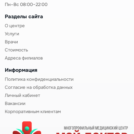
Прием препаратов для подготовки эндометрия
Пн–Вс 08:00–22:00
2. Стимуляция суперовуляции:
Разделы сайта
Цель — получение нескольких зрелых яйцеклеток.
О центре
Больничный при стимуляции ЭКО
может
Услуги
потребоваться при выраженных побочных
Врачи
эффектах препаратов.
Стоимость
Длительность: 8-14 дней
Адреса филиалов
Препараты: гонадотропины (Гонал-ф, Пурегон,
Информация
Менопур) — ежедневные инъекции
Политика конфиденциальности
Контроль: УЗИ и анализы крови каждые 2-3 дня
Согласие на обработка данных
Побочные эффекты стимуляции:
Личный кабинет
Вздутие живота
Вакансии
Дискомфорт в области яичников
Корпоративным клиентам
Головные боли
Перепады настроения
Увеличение яичников (синдром