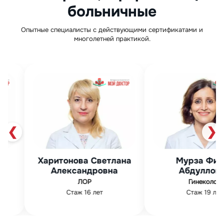
больничные
Опытные специалисты с действующими сертификатами и
многолетней практикой.
❮
❯
Харитонова Светлана
Мурза Фир
на
Александровна
Абдуллов
ЛОР
Гинеколог
Стаж 16 лет
Стаж 19 лет