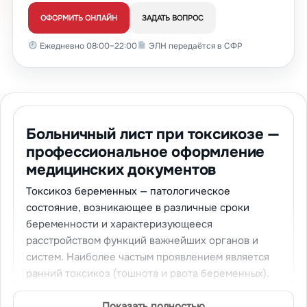
ОФОРМИТЬ ОНЛАЙН
ЗАДАТЬ ВОПРОС
Ежедневно 08:00–22:00
ЭЛН передаётся в СФР
Больничный лист при токсикозе —
профессиональное оформление
медицинских документов
Токсикоз беременных — патологическое
состояние, возникающее в различные сроки
беременности и характеризующееся
расстройством функций важнейших органов и
систем. Наиболее частым проявлением является
ранний токсикоз (тошнота и рвота беременных).
Мы предлагаем
купить больничный при токсикозе
с соблюдением всех медицинских стандартов.
Показать полностью