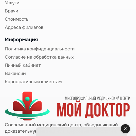
Услуги
Легкая степень (рвота беременных легкой
Врачи
степени):
Стоимость
Рвота 2-5 раз в сутки
Адреса филиалов
Преимущественно утром, натощак или после
Информация
приема пищи
Политика конфиденциальности
Общее состояние удовлетворительное
Согласие на обработка данных
Небольшая потеря массы тела (до 3 кг)
Обычно не требует больничного листа, лечение
Личный кабинет
амбулаторное
Вакансии
Корпоративным клиентам
Средняя степень (рвота беременных средней
тяжести):
Рвота 6-10 раз в сутки
Выраженная тошнота в течение дня
Слабость, недомогание
Потеря массы тела до 3-5 кг за 1-2 недели
Современный медицинский центр, объединяющий
доказательную медицину и цифровые технологии.
Субфебрильная температура