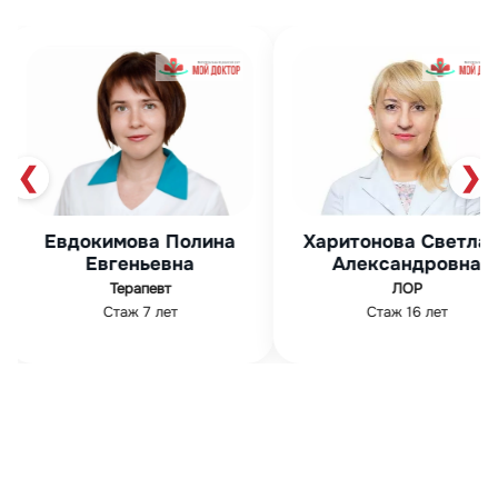
❮
❯
Харитонова Светлана
Мурза Фир
на
Александровна
Абдуллов
ЛОР
Гинеколог
Стаж 16 лет
Стаж 19 лет