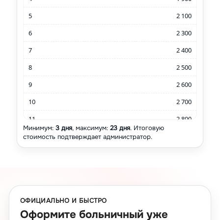
5
2 100
6
2 300
7
2 400
8
2 500
9
2 600
10
2 700
11
2 800
Минимум:
3 дня
, максимум:
23 дня
. Итоговую
12
2 900
стоимость подтверждает администратор.
13
3 100
14
3 200
15
3 300
ОФИЦИАЛЬНО И БЫСТРО
16
3 400
Оформите больничный уже