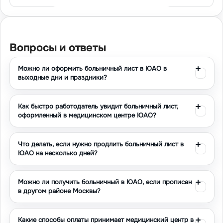
Современные технологии позволяют нам
предоставлять услуги дистанционно в соответствии с
Приказом Минздрава № 193н от 11.04.2025. Больничный
Вопросы и ответы
лист сразу становится доступен работодателю через
электронную систему, что исключает любые задержки в
Можно ли оформить больничный лист в ЮАО в
оформлении выплат. Фиксированные цены без скрытых
выходные дни и праздники?
доплат делают наши услуги прозрачными и доступными
для жителей ЮАО.
Как быстро работодатель увидит больничный лист,
Что такое официальное оформление
оформленный в медицинском центре ЮАО?
больничного листа
Больничный лист представляет собой официальный
Что делать, если нужно продлить больничный лист в
медицинский документ, подтверждающий временную
ЮАО на несколько дней?
нетрудоспособность работника. В медицинском центре
«Мой доктор» все листки нетрудоспособности
Можно ли получить больничный в ЮАО, если прописан
оформляются в строгом соответствии с действующим
в другом районе Москвы?
законодательством РФ. Лицензированные врачи
проводят необходимые процедуры для выдачи
Какие способы оплаты принимает медицинский центр в
документа, который имеет полную юридическую силу.