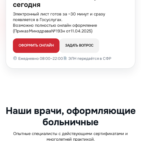
17
3 500
сегодня
18
3 600
Электронный лист готов за ~30 минут и сразу
появляется в Госуслугах.
19
3 700
Возможно полностью онлайн оформление
(Приказ Минздрава № 193н от 11.04.2025)
20
3 800
21
3 900
ОФОРМИТЬ ОНЛАЙН
ЗАДАТЬ ВОПРОС
22
4 000
Ежедневно 08:00–22:00
ЭЛН передаётся в СФР
23
4 100
Наши врачи, оформляющие
больничные
Опытные специалисты с действующими сертификатами и
многолетней практикой.