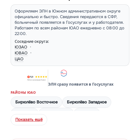
Оформляем ЭЛН в Южном административном округе
официально и быстро. Сведения передаются в СФР,
больничный появляется в Госуслугах и у работодателя.
Работаем по всем районам ЮАО ежедневно с 08:00 до
22:00.
Соседние округа:
·
ЮЗАО
·
ЮВАО
ЦАО
ЭЛН сразу появится в Госуслугах
РАЙОНЫ ЮАО
Бирюлёво Восточное
Бирюлёво Западное
Братеево
Даниловский
Донской
Показать ещё
Москворечье-Сабурово
Нагатино-Садовники
Нагатинский Затон
Орехово-Борисово Северное