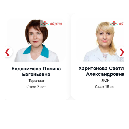
❮
❯
Харитонова Светлана
Мурза Фир
на
Александровна
Абдуллов
ЛОР
Гинеколог
Стаж 16 лет
Стаж 19 лет