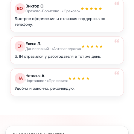
Виктор О.
Орехово-Борисово Южное
Царицыно
ВО
★★★★★
Орехово-Борисово · «Орехово»
Чертаново Северное
Чертаново Центральное
Быстрое оформление и отличная поддержка по
телефону.
Чертаново Южное
Зябликово
Елена Л.
ЕЛ
★★★★★
Даниловский · «Автозаводская»
ЭЛН отразился у работодателя в тот же день.
Наталья А.
НА
★★★★★
Чертаново · «Пражская»
Удобно и законно, рекомендую.