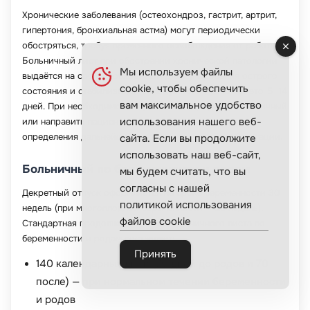
Хронические заболевания (остеохондроз, гастрит, артрит,
гипертония, бронхиальная астма) могут периодически
обостряться, требуя временного освобождения от работы.
Больничный лист при обострении хронической патологии
Мы используем файлы
выдаётся на срок, необходимый для купирования острого
cookie, чтобы обеспечить
состояния и стабилизации самочувствия — обычно это 5–14
вам максимальное удобство
дней. При необходимости врач может продлить больничный
использования нашего веб-
или направить пациента на врачебную комиссию для
определения дальнейшей тактики лечения и реабилитации.
сайта. Если вы продолжите
использовать наш веб-сайт,
Больничный по беременности и родам
мы будем считать, что вы
согласны с нашей
Декретный отпуск оформляется на сроке беременности 30
политикой использования
недель (при многоплодной беременности — 28 недель).
файлов cookie
Стандартная продолжительность больничного листа по
беременности и родам составляет:
Принять
140 календарных дней (70 дней до родов и 70
после) — при нормальном течении беременности
и родов