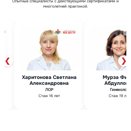
Опытные специалисты с действующими сертификатами и
многолетней практикой.
❮
❯
Харитонова Светлана
Мурза Фир
на
Александровна
Абдуллов
ЛОР
Гинеколог
Стаж 16 лет
Стаж 19 лет