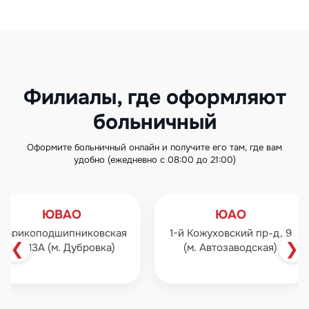
Филиалы, где оформляют
больничный
Оформите больничный онлайн и получите его там, где вам
удобно (ежедневно с 08:00 до 21:00)
ЮАО
ЮЗАО
уховский пр-д, 9
ул. Профсоюзная, 27, к.1
ул.
❮
❯
Автозаводская)
(м. Профсоюзная)
н