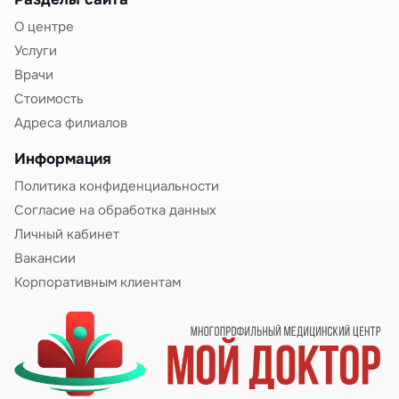
О центре
Инкубационный период — 1-5 дней (чаще 1-2 дня).
Больной заразен с первых часов заболевания и в
Услуги
течение всего периода болезни (5-7 дней).
Врачи
Стоимость
Характерна сезонность — подъем заболеваемости
в холодное время года (осень-зима). Особенно
Адреса филиалов
часто болеют дети 6 месяцев — 3 лет,
Информация
посещающие детские сады.
Политика конфиденциальности
Клиническая картина ротавирусной
Согласие на обработка данных
инфекции
Личный кабинет
Купить больничный при ротавирусной инфекции
Вакансии
необходимо при появлении характерных
симптомов:
Корпоративным клиентам
Острое начало:
Рвота
— один из первых симптомов, появляется
внезапно, может быть многократной (до 10-15
раз в первые сутки), затем уменьшается