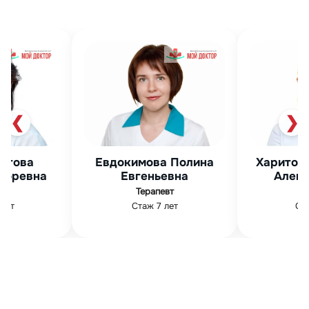
❮
❯
Харитон
етова
Евдокимова Полина
Алекс
горевна
Евгеньевна
ог
Терапевт
Ста
лет
Стаж 7 лет