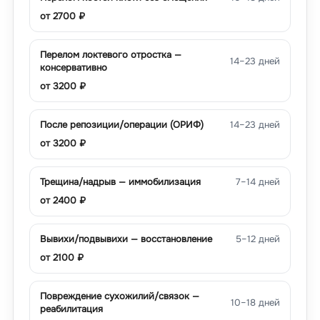
от
2700
₽
Перелом локтевого отростка —
14–23 дней
консервативно
от
3200
₽
После репозиции/операции (ОРИФ)
14–23 дней
от
3200
₽
Трещина/надрыв — иммобилизация
7–14 дней
от
2400
₽
Вывихи/подвывихи — восстановление
5–12 дней
от
2100
₽
Повреждение сухожилий/связок —
10–18 дней
реабилитация