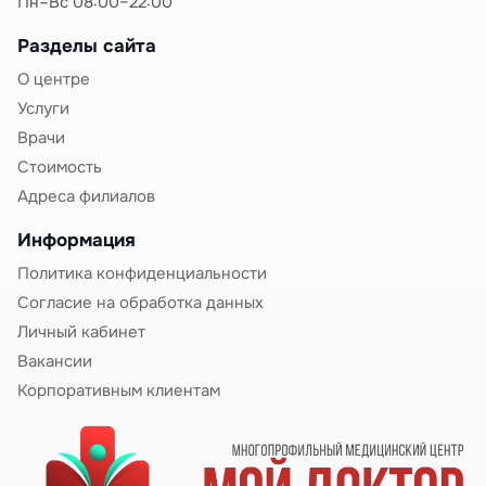
Пн–Вс 08:00–22:00
плечевого сустава), диафизарным (средняя
треть) и дистальным (нижняя треть с
Разделы сайта
вовлечением локтевого сустава).
Больничный
О центре
при переломе плечевой кости
составляет 8-12
Услуги
недель, при операции — до 16 недель
Врачи
Перелом локтевой кости
— часто сочетается с
переломом лучевой кости.
Больничный при
Стоимость
переломе локтевой кости
оформляется на 6-10
Адреса филиалов
недель
Информация
Перелом лучевой кости
— наиболее частая
локализация, особенно перелом в типичном
Политика конфиденциальности
месте (дистальный метафиз).
Купить больничный
Согласие на обработка данных
при переломе лучевой кости
необходимо на 5-8
Личный кабинет
недель
Вакансии
Перелом запястья
— повреждение костей
Корпоративным клиентам
запястья, чаще всего ладьевидной кости.
Больничный при переломе запястья
может
потребовать до 10-12 недель, так как
кровоснабжение костей запястья ограничено и