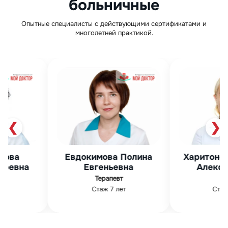
больничные
Опытные специалисты с действующими сертификатами и
многолетней практикой.
❮
❯
Харитонова Светлана
Мурза Фир
на
Александровна
Абдуллов
ЛОР
Гинеколог
Стаж 16 лет
Стаж 19 лет