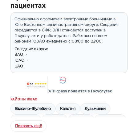
пациентах
Официально оформляем электронные больничные в
Юго‑Восточном административном округе. Сведения
передаются в СФР, ЭЛН становится доступен в
Госуслугах и у работодателя. Работаем по всем
районам ЮВАО ежедневно с 08:00 до 22:00.
Соседние округа:
·
ВАО
·
ЮАО
ЦАО
ЭЛН сразу появится в Госуслугах
РАЙОНЫ ЮВАО
Выхино-Жулебино
Капотня
Кузьминки
Лефортово
Люблино
Марьино
Некрасовка
Показать ещё
Нижегородский
Печатники
Рязанский