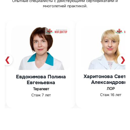
Опытные специалисты с действующими сертификатами и
многолетней практикой.
❮
❯
Харитонова Светлана
Мурза Фир
на
Александровна
Абдуллов
ЛОР
Гинеколог
Стаж 16 лет
Стаж 19 лет