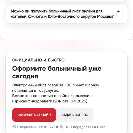
Что представляет собой больничный лист и
Можно ли получить больничный лист онлайн для
его правовое значение
жителей Южного и Юго-Восточного округов Москвы?
Листок нетрудоспособности является официальным
медицинским документом, подтверждающим
временную неспособность гражданина выполнять
трудовые обязанности по состоянию здоровья. Данный
документ имеет установленную законом форму и
выдается исключительно медицинскими
ОФИЦИАЛЬНО И БЫСТРО
организациями, имеющими соответствующие
Оформите больничный уже
лицензии. В соответствии с Приказом Минздрава №
сегодня
193н от 11.04.2025, стало возможным онлайн
Электронный лист готов за ~30 минут и сразу
оформление больничных листов, что значительно
появляется в Госуслугах.
упростило процедуру для пациентов. Электронный
Возможно полностью онлайн оформление
формат документа автоматически передается в
(Приказ Минздрава № 193н от 11.04.2025)
систему ФСС, обеспечивая прозрачность и
оперативность обработки.
ОФОРМИТЬ ОНЛАЙН
ЗАДАТЬ ВОПРОС
Правильно оформленный больничный лист служит
Ежедневно 08:00–22:00
ЭЛН передаётся в СФР
основанием для освобождения от работы и получения