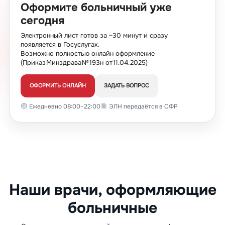
Оформите больничный уже
17
3 500
сегодня
18
3 600
Электронный лист готов за ~30 минут и сразу
появляется в Госуслугах.
19
3 700
Возможно полностью онлайн оформление
(Приказ Минздрава № 193н от 11.04.2025)
20
3 800
21
3 900
ОФОРМИТЬ ОНЛАЙН
ЗАДАТЬ ВОПРОС
22
4 000
Ежедневно 08:00–22:00
ЭЛН передаётся в СФР
23
4 100
Наши врачи, оформляющие
больничные