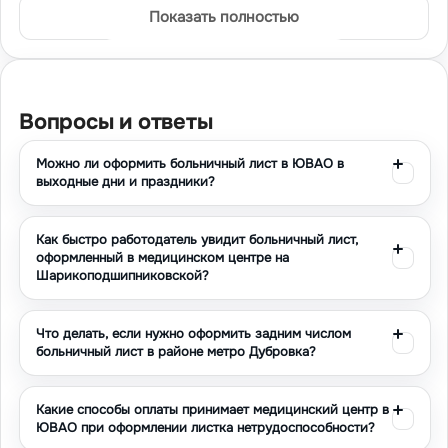
Показать полностью
временной нетрудоспособностью без лишних
формальностей и задержек. Все документы
оформляются в строгом соответствии с действующим
законодательством РФ и требованиями Фонда
Вопросы и ответы
социального страхования.
Современный ритм жизни часто требует оперативного
Можно ли оформить больничный лист в ЮВАО в
решения вопросов, связанных с трудовой
выходные дни и праздники?
деятельностью. Наш центр понимает потребности
работающих москвичей и предлагает эффективные
Как быстро работодатель увидит больничный лист,
решения для получения официальных документов о
оформленный в медицинском центре на
временной нетрудоспособности. Благодаря
Шарикоподшипниковской?
профессиональному подходу и использованию
современных технологий, мы обеспечиваем
Что делать, если нужно оформить задним числом
качественное медицинское обслуживание в
больничный лист в районе метро Дубровка?
максимально сжатые сроки. Каждый клиент получает
индивидуальное внимание и квалифицированную
Какие способы оплаты принимает медицинский центр в
медицинскую помощь от лицензированных
ЮВАО при оформлении листка нетрудоспособности?
специалистов.