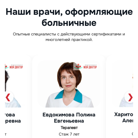
Наши врачи, оформляющие
больничные
Опытные специалисты с действующими сертификатами и
многолетней практикой.
❮
❯
Харитонова Светлана
Мурза
Полина
Александровна
Абду
вна
ЛОР
Гин
Стаж 16 лет
Стаж
т