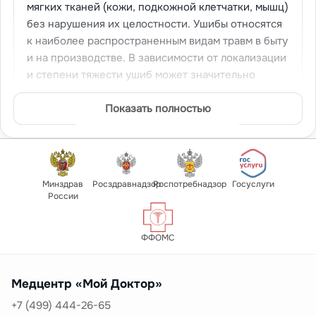
мягких тканей (кожи, подкожной клетчатки, мышц)
без нарушения их целостности. Ушибы относятся
к наиболее распространенным видам травм в быту
и на производстве. В зависимости от локализации
и степени тяжести ушиб может значительно
ограничивать трудоспособность. Мы предлагаем
купить больничный при ушибе
Показать полностью
с соблюдением
всех требований законодательства.
Ушибы возникают при падении, ударе тупым
предметом, столкновении.
Больничный лист при
ушибе
оформляется при выраженном болевом
Минздрав
Росздравнадзор
Роспотребнадзор
Госуслуги
России
синдроме, значительном отеке, гематоме,
ограничении функции, невозможности выполнять
профессиональные обязанности.
ФФОМС
Степени тяжести ушибов
I степень (легкая)
— незначительное повреждение
Медцентр «Мой Доктор»
кожи, небольшая боль, минимальный отек. Обычно
+7 (499) 444-26-65
не требует больничного листа, симптомы