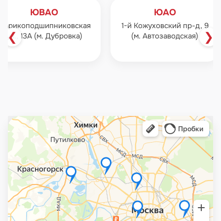
ЮВАО
ЮАО
Шарикоподшипниковская
1-й Кожуховский пр-д, 9
❮
❯
ул., 13А (м. Дубровка)
(м. Автозаводская)