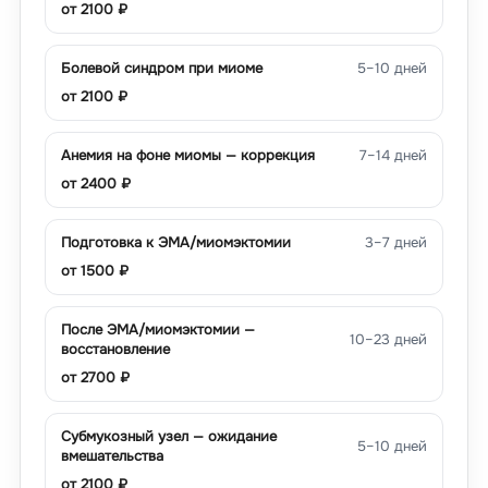
от
2100
₽
Болевой синдром при миоме
5–10 дней
от
2100
₽
Анемия на фоне миомы — коррекция
7–14 дней
от
2400
₽
Подготовка к ЭМА/миомэктомии
3–7 дней
от
1500
₽
После ЭМА/миомэктомии —
10–23 дней
восстановление
от
2700
₽
Субмукозный узел — ожидание
5–10 дней
вмешательства
от
2100
₽