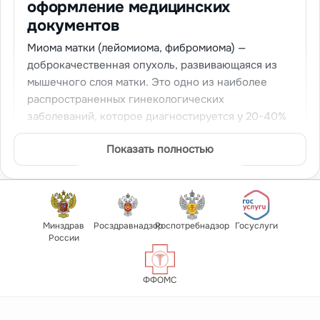
оформление медицинских
документов
Миома матки (лейомиома, фибромиома) —
доброкачественная опухоль, развивающаяся из
мышечного слоя матки. Это одно из наиболее
распространенных гинекологических
заболеваний, которое диагностируется у 20-40%
женщин репродуктивного возраста. Миома может
Показать полностью
протекать бессимптомно или вызывать
значительные нарушения, требующие
медицинского вмешательства и временного
освобождения от работы. Мы предлагаем
купить
больничный при миоме матки
с соблюдением всех
Минздрав
Росздравнадзор
Роспотребнадзор
Госуслуги
медицинских стандартов.
России
Больничный лист при миоме матки
оформляется
при наличии клинических проявлений
ФФОМС
заболевания, осложнениях, необходимости
хирургического лечения. Своевременное