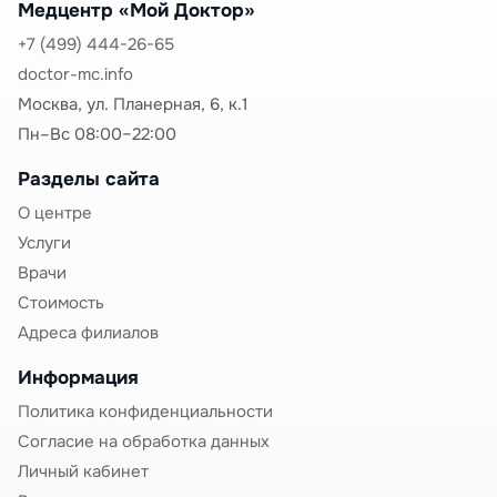
Медцентр «Мой Доктор»
оформление медицинской документации
позволяет женщине получить необходимое
+7 (499) 444-26-65
лечение и избежать прогрессирования
doctor-mc.info
заболевания.
Москва, ул. Планерная, 6, к.1
Классификация и клинические
Пн–Вс 08:00–22:00
проявления миомы
Разделы сайта
Миомы классифицируются по расположению в
матке:
О центре
Услуги
Интрамуральная (межмышечная)
— узлы
Врачи
располагаются в толще мышечной стенки матки,
наиболее частый тип
Стоимость
Субсерозная
— узлы растут в сторону брюшной
Адреса филиалов
полости, могут быть на ножке.
Больничный при
Информация
субсерозной миоме
часто требуется при
перекруте ножки узла — острое состояние с
Политика конфиденциальности
сильной болью
Согласие на обработка данных
Субмукозная
— узлы растут в полость матки,
Личный кабинет
вызывают обильные кровотечения