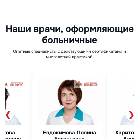
Наши врачи, оформляющие
больничные
Опытные специалисты с действующими сертификатами и
многолетней практикой.
❮
❯
Харитонова Светлана
имова Полина
Александровна
геньевна