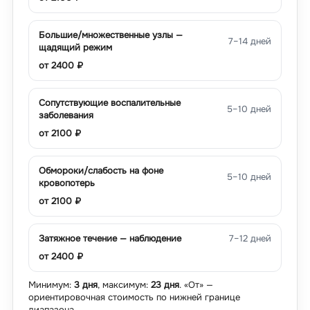
Большие/множественные узлы —
7–14 дней
щадящий режим
от
2400
₽
Сопутствующие воспалительные
5–10 дней
заболевания
от
2100
₽
Обмороки/слабость на фоне
5–10 дней
кровопотерь
от
2100
₽
Затяжное течение — наблюдение
7–12 дней
от
2400
₽
Минимум:
3 дня
, максимум:
23 дня
. «От» —
ориентировочная стоимость по нижней границе
диапазона.