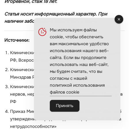
Игоревной, стаж 18 лет.
Статья носит информационный характер. При
наличии заболевания обратитесь к врачу.
Мы используем файлы
cookie, чтобы обеспечить
Источники:
вам максимальное удобство
использования нашего веб-
Клинические рекомендации «Мигрень» — Минздрав
сайта. Если вы продолжите
РФ, Всероссийское общество неврологов
использовать наш веб-сайт,
Клинические рекомендации «Дорсопатии» —
мы будем считать, что вы
Минздрав РФ
согласны с нашей
политикой использования
Клинические рекомендации «Поражения отдельных
файлов cookie
нервов, нервных корешков и сплетений» — Минздрав
РФ
Принять
Приказ Минздрава России от 01.09.2020 № 925н «Об
утверждении порядка выдачи и оформления листков
нетрудоспособности»