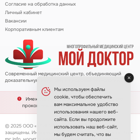
Согласие на обработка данных
Личный кабинет
Вакансии
Корпоративным клиентам
Современный медицинский центр, объединяющий
доказательную медицину и цифровые технологии.
Мы используем файлы
cookie, чтобы обеспечить
Имеются противопоказания. Необходимо
вам максимальное удобство
проконсультироваться со специалистом.
использования нашего веб-
сайта. Если вы продолжите
© 2025 ООО «КЛИНИКА МОЙ ДОКТОР». Все права
использовать наш веб-сайт,
защищены. Информация, размещённая на сайте doctor-
мы будем считать, что вы
mc.info, носит справочный характер и не является